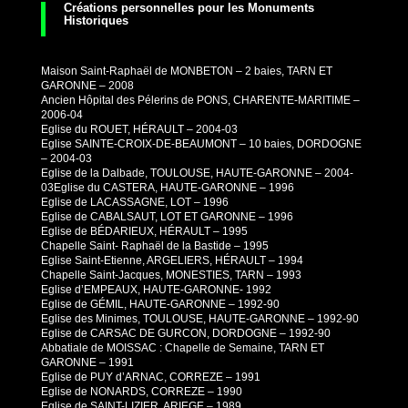
Créations personnelles pour les Monuments
Historiques
Maison Saint-Raphaël de MONBETON – 2 baies, TARN ET
GARONNE – 2008
Ancien Hôpital des Pélerins de PONS, CHARENTE-MARITIME –
2006-04
Eglise du ROUET, HÉRAULT – 2004-03
Eglise SAINTE-CROIX-DE-BEAUMONT – 10 baies, DORDOGNE
– 2004-03
Eglise de la Dalbade, TOULOUSE, HAUTE-GARONNE – 2004-
03Eglise du CASTERA, HAUTE-GARONNE – 1996
Eglise de LACASSAGNE, LOT – 1996
Eglise de CABALSAUT, LOT ET GARONNE – 1996
Eglise de BÉDARIEUX, HÉRAULT – 1995
Chapelle Saint- Raphaël de la Bastide – 1995
Eglise Saint-Etienne, ARGELIERS, HÉRAULT – 1994
Chapelle Saint-Jacques, MONESTIES, TARN – 1993
Eglise d’EMPEAUX, HAUTE-GARONNE- 1992
Eglise de GÉMIL, HAUTE-GARONNE – 1992-90
Eglise des Minimes, TOULOUSE, HAUTE-GARONNE – 1992-90
Eglise de CARSAC DE GURCON, DORDOGNE – 1992-90
Abbatiale de MOISSAC : Chapelle de Semaine, TARN ET
GARONNE – 1991
Eglise de PUY d’ARNAC, CORREZE – 1991
Eglise de NONARDS, CORREZE – 1990
Eglise de SAINT-LIZIER, ARIEGE – 1989