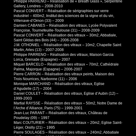
Philippe PARRENO – Réalisation de « Breath Glass », Serpentine
Gallery, Londres – 2008-2010
Pascal CONVERT – Réalisation de sérigraphies sur verre
industriel – 400m2, Institut des sciences de la vigne et du vin,
Villenave-d’Ornon (33) – 2009
Damien CABANES – Réalisation des vitraux, Lycée Polyvalent
Françoise, Tournefeuille-Toulouse (31) – 2008-2009
Pascal CONVERT – Réalisation des vitraux – 30m2, Abbatiale,
Saint Gildas des Bois (44) – 2006-2008
J.M. OTHONIEL – Réalisation des vitraux – 10m2, Chapelle Saint
Martin, Arles (13) – 2007-2008
Philippe PARRENO – Réalisation des vitraux, Maison Garcia
Lorca, Grenade (Espagne) – 2007
Miquel BARCELO – Réalisation des vitraux – 70m2, Cathédrale
Palma, Majorque (Espagne) – 2006-2007
Pierre CARRON – Réalisation des vitraux peints, Maison des
Trois Nourrices, Narbonne (11) – 2006
Monique MARCHAND – Réalisation des vitraux, Eglise
d’Agudelle (17) – 2004
Daniel COULET – Réalisation des vitraux, Eglise d’Aubin (12) –
1999-2003
Martial RAYSSE – Réalisation des vitraux – 50m2, Notre Dame de
l’Arche d’Alliance, Paris (75) – 1999-2001
Jean-Luc PARANT – Réalisation des vitraux, Château de
Poudelay (09) – 1997
Marc COUTURIER – Réalisation des vitraux – 20m2, Eglise Saint-
Léger, Oisilly (21) – 1995
Pierre SOULAGES – Réalisation des vitraux – 240m2, Abbatiale