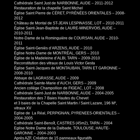
Cathédrale Saint Just de NARBONNE, AUDE – 2011-2012
Restauration de la chapelle Saint Michel
Église Saint Pierre de CÉRET, PYRÉNÉES ORIENTALES – 2008-
2012
Château de Montal de ST-JEAN LESPINASSE, LOT – 2010-2011
Église Saint-Jean-Baptiste de LAURE-MINERVOIS, AUDE –
2010-2011
Notre-Dame de la Rominguière de COURSAN, AUDE – 2010-
2011
Église Saint-Geniès d’ARZENS, AUDE – 2010
Église Notre-Dame de MONTRÉAL, GERS – 2010
Église de la Madeleine d’ALBI, TARN – 2009-2010
Reconstitution des vitraux de Louis Victor Gesta
Église Saint-Jacques de MONTAUBAN, TARN ET GARONNE –
2008-2010
Abbaye de LAGRASSE, AUDE – 2009
Cathédrale Sainte-Marie d’AUCH, GERS – 2009
Ancien collège Champollion de FIGEAC, LOT – 2008
Cathédrale Saint-Just de NARBONNE, AUDE – 2004-2005
Restauration des 7 Baies Hautes du Chevet
et 3 baies de la Chapelle Saint Martin / Saint Lazare, 196 M²,
vitraux XV
Eglise de La Réal, PERPIGNAN, PYRENEES-ORIENTALES –
2004-2005
Cathédrale Saint-Benoît, CASTRES (45m2), TARN – 2004
Eglise Notre Dame de la Dalbade, TOULOUSE, HAUTE-
GARONNE – 2004-2003
Après AZF, Création de 15 panneaux figuratifs