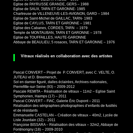
Eglise de PAYRUSSE GRANDE, GERS – 1988
Eglise de SAUX, TARN ET GARONNE- 1985
Chartreuse de VILLENEUVE-LES-AVIGNON, GARD – 1984
Eglise de Saint-Michel de GAILLAC, TARN- 1983
Eglise de CAYLUS, TARN ET GARONNE – 1981
Eglise des Cabanes, CORDES, TARN – 1979
Temple de MONTAUBAN, TARN ET GARONNE – 1978
Eglise de TOUFFAILLES, HAUTE-GARONNE
Abbaye de BEAULiEU, 5 rosaces, TARN ET GARONNE – 1976
Vitraux réalisés en collaboration avec des artistes
Pascal CONVERT – Projet de P. CONVERT, avec C. VELTE, O.
JUTEAU et D. Breemersch,
Sol en damier figuré, dalles éclairées, Archives nationales,
Pierrefitte-sur-Seine (93) – 2009-2012
Pascale REMITA – Réalisation de vitraux – 11m2 – Eglise Saint
Symphorien, Haimps (17) – 2011
Pascal CONVERT – FIAC, Galerie Éric Dupont – 2011
Réalisation des sérigraphies photographies d’enfants de fusillés
et de résistants
Emmanuelle CASTELAN – Création de vitraux – 40m2, Lycée de
Lisle Jourdain (32) – 2011
Françoise BISSARA – Réalisation des vitraux – 32m2, Abbaye de
Fontmorigny (18) – 2009-2010