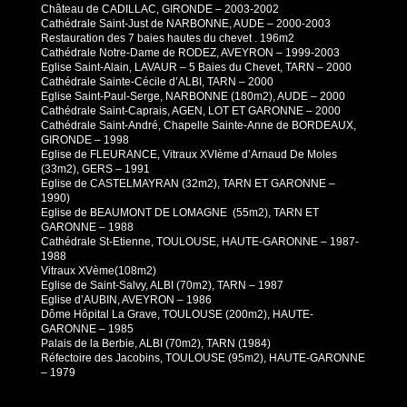
Château de CADILLAC, GIRONDE – 2003-2002
Cathédrale Saint-Just de NARBONNE, AUDE – 2000-2003
Restauration des 7 baies hautes du chevet . 196m2
Cathédrale Notre-Dame de RODEZ, AVEYRON – 1999-2003
Eglise Saint-Alain, LAVAUR – 5 Baies du Chevet, TARN – 2000
Cathédrale Sainte-Cécile d’ALBI, TARN – 2000
Eglise Saint-Paul-Serge, NARBONNE (180m2), AUDE – 2000
Cathédrale Saint-Caprais, AGEN, LOT ET GARONNE – 2000
Cathédrale Saint-André, Chapelle Sainte-Anne de BORDEAUX,
GIRONDE – 1998
Eglise de FLEURANCE, Vitraux XVIème d’Arnaud De Moles
(33m2), GERS – 1991
Eglise de CASTELMAYRAN (32m2), TARN ET GARONNE –
1990)
Eglise de BEAUMONT DE LOMAGNE (55m2), TARN ET
GARONNE – 1988
Cathédrale St-Etienne, TOULOUSE, HAUTE-GARONNE – 1987-
1988
Vitraux XVème(108m2)
Eglise de Saint-Salvy, ALBI (70m2), TARN – 1987
Eglise d’AUBIN, AVEYRON – 1986
Dôme Hôpital La Grave, TOULOUSE (200m2), HAUTE-
GARONNE – 1985
Palais de la Berbie, ALBI (70m2), TARN (1984)
Réfectoire des Jacobins, TOULOUSE (95m2), HAUTE-GARONNE
– 1979