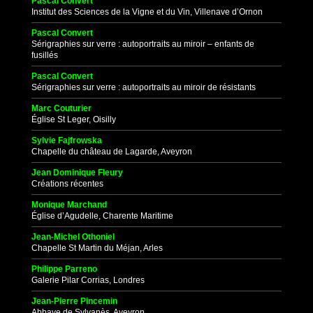
Pascal Convert
Institut des Sciences de la Vigne et du Vin, Villenave d’Ornon
Pascal Convert
Sérigraphies sur verre : autoportraits au miroir – enfants de
fusillés
Pascal Convert
Sérigraphies sur verre : autoportraits au miroir de résistants
Marc Couturier
Église St Leger, Oisilly
Sylvie Fajfrowska
Chapelle du château de Lagarde, Aveyron
Jean Dominique Fleury
Créations récentes
Monique Marchand
Église d’Agudelle, Charente Maritime
Jean-Michel Othoniel
Chapelle St Martin du Méjan, Arles
Philippe Parreno
Galerie Pilar Corrias, Londres
Jean-Pierre Pincemin
Abbaye de Sylvanès, Aveyron